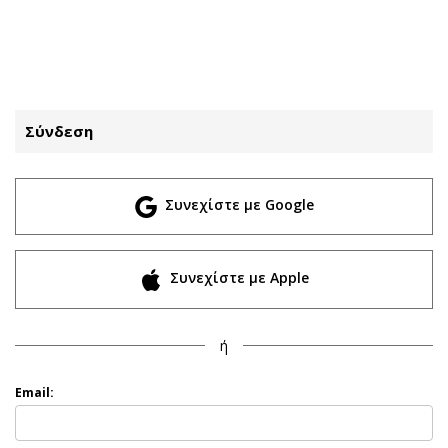
ΕΓΓΡΑΦΗ
ΕΙΣΟΔΟΣ
Σύνδεση
ΚΑΤΗΓΟΡΙΕΣ
ΣΥΝΔΕΣΗ
Συνεχίστε με Google
Κύπρος
Απόψεις
Παιδεία
Αρθρογραφία
Υγεία
The Hill
Συνεχίστε με Apple
Πολιτική
Υγεία
Βουλευτικές 2026
Αγγελίες
ή
Εκλογές 2024
Ενοικιάζονται
Προεδρικές 2023
Πωλούνται
Email:
Δημοσκοπήσεις
Ζητούν εργασία
Διπλωματία
Θέσεις εργασίας