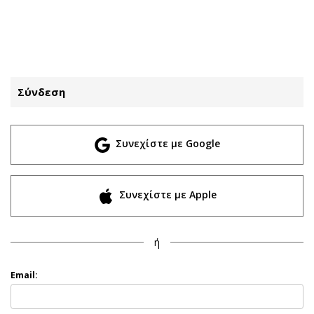
ΕΓΓΡΑΦΗ
ΕΙΣΟΔΟΣ
Σύνδεση
ΚΑΤΗΓΟΡΙΕΣ
ΣΥΝΔΕΣΗ
Συνεχίστε με Google
Κύπρος
Απόψεις
Παιδεία
Αρθρογραφία
Υγεία
The Hill
Συνεχίστε με Apple
Πολιτική
Υγεία
Βουλευτικές 2026
Αγγελίες
ή
Εκλογές 2024
Ενοικιάζονται
Προεδρικές 2023
Πωλούνται
Email:
Δημοσκοπήσεις
Ζητούν εργασία
Διπλωματία
Θέσεις εργασίας