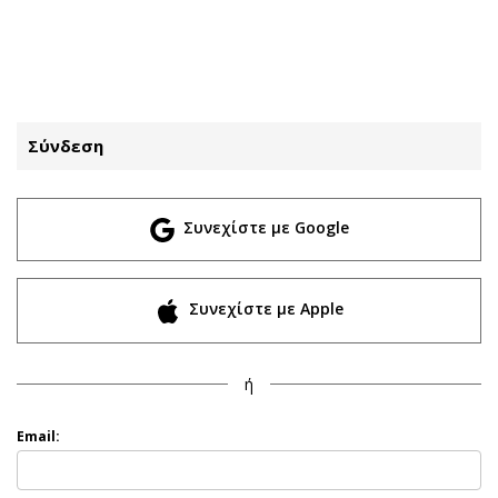
ΕΓΓΡΑΦΗ
ΕΙΣΟΔΟΣ
Σύνδεση
ΚΑΤΗΓΟΡΙΕΣ
ΣΥΝΔΕΣΗ
Συνεχίστε με Google
Κύπρος
Απόψεις
Παιδεία
Αρθρογραφία
Υγεία
The Hill
Συνεχίστε με Apple
Πολιτική
Υγεία
Βουλευτικές 2026
Αγγελίες
ή
Εκλογές 2024
Ενοικιάζονται
Προεδρικές 2023
Πωλούνται
Email:
Δημοσκοπήσεις
Ζητούν εργασία
Διπλωματία
Θέσεις εργασίας