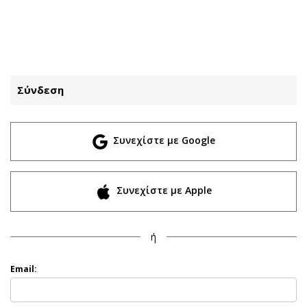
ΕΓΓΡΑΦΗ
ΕΙΣΟΔΟΣ
Σύνδεση
ΚΑΤΗΓΟΡΙΕΣ
ΣΥΝΔΕΣΗ
Συνεχίστε με Google
Κύπρος
Απόψεις
Παιδεία
Αρθρογραφία
Υγεία
The Hill
Συνεχίστε με Apple
Πολιτική
Υγεία
Βουλευτικές 2026
Αγγελίες
ή
Εκλογές 2024
Ενοικιάζονται
Προεδρικές 2023
Πωλούνται
Email:
Δημοσκοπήσεις
Ζητούν εργασία
Διπλωματία
Θέσεις εργασίας