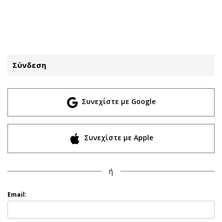
ΕΓΓΡΑΦΗ
ΕΙΣΟΔΟΣ
Σύνδεση
ΚΑΤΗΓΟΡΙΕΣ
ΣΥΝΔΕΣΗ
Συνεχίστε με Google
Κύπρος
Απόψεις
Παιδεία
Αρθρογραφία
Υγεία
The Hill
Συνεχίστε με Apple
Πολιτική
Υγεία
Βουλευτικές 2026
Αγγελίες
ή
Εκλογές 2024
Ενοικιάζονται
Προεδρικές 2023
Πωλούνται
Email:
Δημοσκοπήσεις
Ζητούν εργασία
Διπλωματία
Θέσεις εργασίας