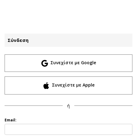
ΕΓΓΡΑΦΗ
ΕΙΣΟΔΟΣ
Σύνδεση
ΚΑΤΗΓΟΡΙΕΣ
ΣΥΝΔΕΣΗ
Συνεχίστε με Google
Κύπρος
Απόψεις
Παιδεία
Αρθρογραφία
Υγεία
The Hill
Συνεχίστε με Apple
Πολιτική
Υγεία
Βουλευτικές 2026
Αγγελίες
ή
Εκλογές 2024
Ενοικιάζονται
Προεδρικές 2023
Πωλούνται
Email:
Δημοσκοπήσεις
Ζητούν εργασία
Διπλωματία
Θέσεις εργασίας