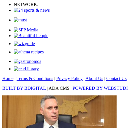
NETWORK:
Home
|
Terms & Conditions
|
Privacy Policy
|
About Us
|
Contact Us
BUILT BY BDIGITAL
| ADA CMS |
POWERED BY WEBSTUD