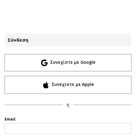
ΕΓΓΡΑΦΗ
ΕΙΣΟΔΟΣ
Σύνδεση
ΚΑΤΗΓΟΡΙΕΣ
ΣΥΝΔΕΣΗ
Συνεχίστε με Google
Κύπρος
Απόψεις
Παιδεία
Αρθρογραφία
Υγεία
The Hill
Συνεχίστε με Apple
Πολιτική
Υγεία
Βουλευτικές 2026
Αγγελίες
ή
Εκλογές 2024
Ενοικιάζονται
Προεδρικές 2023
Πωλούνται
Email:
Δημοσκοπήσεις
Ζητούν εργασία
Διπλωματία
Θέσεις εργασίας