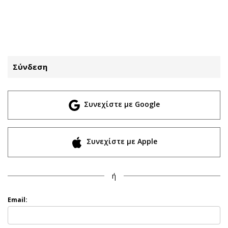
ΕΓΓΡΑΦΗ
ΕΙΣΟΔΟΣ
Σύνδεση
ΚΑΤΗΓΟΡΙΕΣ
ΣΥΝΔΕΣΗ
Συνεχίστε με Google
Κύπρος
Απόψεις
Παιδεία
Αρθρογραφία
Υγεία
The Hill
Συνεχίστε με Apple
Πολιτική
Υγεία
Βουλευτικές 2026
Αγγελίες
ή
Εκλογές 2024
Ενοικιάζονται
Προεδρικές 2023
Πωλούνται
Email:
Δημοσκοπήσεις
Ζητούν εργασία
Διπλωματία
Θέσεις εργασίας