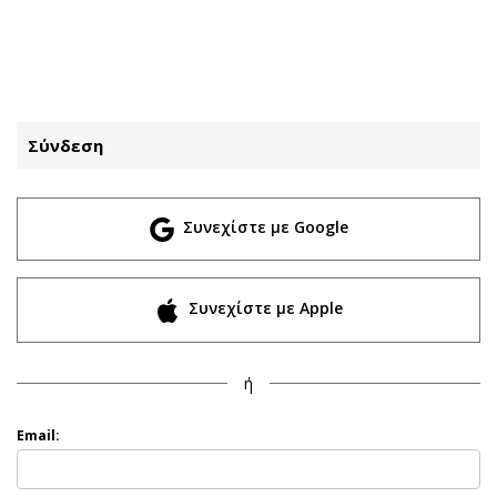
ΕΓΓΡΑΦΗ
ΕΙΣΟΔΟΣ
Σύνδεση
ΚΑΤΗΓΟΡΙΕΣ
ΣΥΝΔΕΣΗ
Συνεχίστε με Google
Κύπρος
Απόψεις
Παιδεία
Αρθρογραφία
Υγεία
The Hill
Συνεχίστε με Apple
Πολιτική
Υγεία
Βουλευτικές 2026
Αγγελίες
ή
Εκλογές 2024
Ενοικιάζονται
Προεδρικές 2023
Πωλούνται
Email:
Δημοσκοπήσεις
Ζητούν εργασία
Διπλωματία
Θέσεις εργασίας