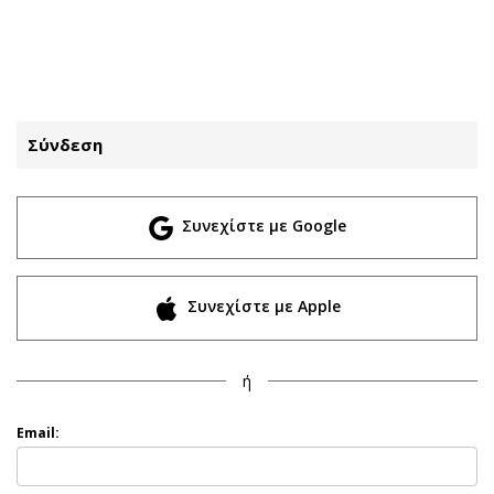
ΕΓΓΡΑΦΗ
ΕΙΣΟΔΟΣ
Σύνδεση
ΚΑΤΗΓΟΡΙΕΣ
ΣΥΝΔΕΣΗ
Συνεχίστε με Google
Κύπρος
Απόψεις
Παιδεία
Αρθρογραφία
Υγεία
The Hill
Συνεχίστε με Apple
Πολιτική
Υγεία
Βουλευτικές 2026
Αγγελίες
ή
Εκλογές 2024
Ενοικιάζονται
Προεδρικές 2023
Πωλούνται
Email:
Δημοσκοπήσεις
Ζητούν εργασία
Διπλωματία
Θέσεις εργασίας