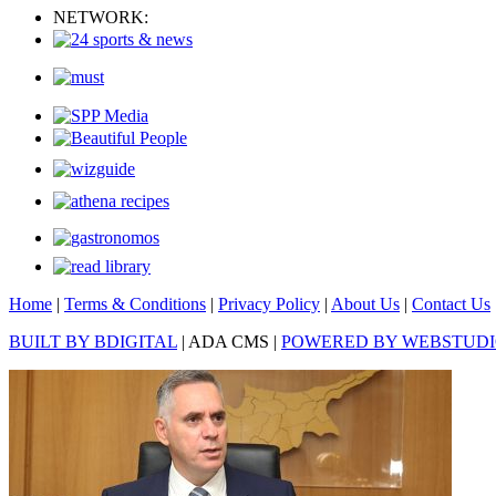
NETWORK:
Home
|
Terms & Conditions
|
Privacy Policy
|
About Us
|
Contact Us
BUILT BY BDIGITAL
| ADA CMS |
POWERED BY WEBSTUD