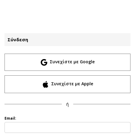
ΕΓΓΡΑΦΗ
ΕΙΣΟΔΟΣ
Σύνδεση
ΚΑΤΗΓΟΡΙΕΣ
ΣΥΝΔΕΣΗ
Συνεχίστε με Google
Κύπρος
Απόψεις
Παιδεία
Αρθρογραφία
Υγεία
The Hill
Συνεχίστε με Apple
Πολιτική
Υγεία
Βουλευτικές 2026
Αγγελίες
ή
Εκλογές 2024
Ενοικιάζονται
Προεδρικές 2023
Πωλούνται
Email:
Δημοσκοπήσεις
Ζητούν εργασία
Διπλωματία
Θέσεις εργασίας