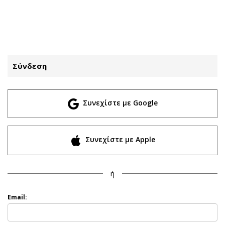
ΕΓΓΡΑΦΗ
ΕΙΣΟΔΟΣ
Σύνδεση
ΚΑΤΗΓΟΡΙΕΣ
ΣΥΝΔΕΣΗ
Συνεχίστε με Google
Κύπρος
Απόψεις
Παιδεία
Αρθρογραφία
Υγεία
The Hill
Συνεχίστε με Apple
Πολιτική
Υγεία
Βουλευτικές 2026
Αγγελίες
ή
Εκλογές 2024
Ενοικιάζονται
Προεδρικές 2023
Πωλούνται
Email:
Δημοσκοπήσεις
Ζητούν εργασία
Διπλωματία
Θέσεις εργασίας