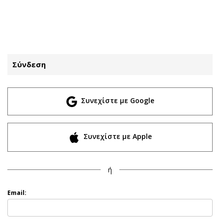
ΕΓΓΡΑΦΗ
ΕΙΣΟΔΟΣ
Σύνδεση
ΚΑΤΗΓΟΡΙΕΣ
ΣΥΝΔΕΣΗ
Συνεχίστε με Google
Κύπρος
Απόψεις
Παιδεία
Αρθρογραφία
Υγεία
The Hill
Συνεχίστε με Apple
Πολιτική
Υγεία
Βουλευτικές 2026
Αγγελίες
ή
Εκλογές 2024
Ενοικιάζονται
Προεδρικές 2023
Πωλούνται
Email:
Δημοσκοπήσεις
Ζητούν εργασία
Διπλωματία
Θέσεις εργασίας