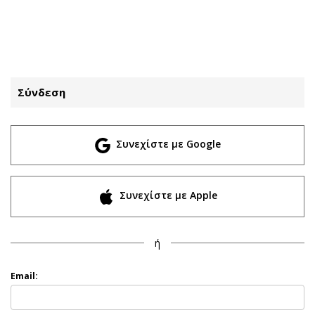
ΕΓΓΡΑΦΗ
ΕΙΣΟΔΟΣ
Σύνδεση
ΚΑΤΗΓΟΡΙΕΣ
ΣΥΝΔΕΣΗ
Συνεχίστε με Google
Κύπρος
Απόψεις
Παιδεία
Αρθρογραφία
Υγεία
The Hill
Συνεχίστε με Apple
Πολιτική
Υγεία
Βουλευτικές 2026
Αγγελίες
ή
Εκλογές 2024
Ενοικιάζονται
Προεδρικές 2023
Πωλούνται
Email:
Δημοσκοπήσεις
Ζητούν εργασία
Διπλωματία
Θέσεις εργασίας