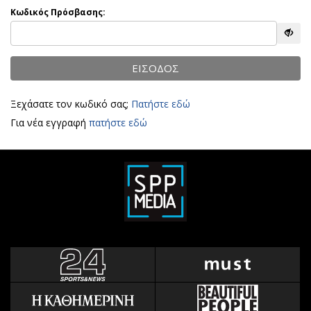
Αθλητισμός
Κωδικός Πρόσβασης:
Geek
Κύπρος
Νέα
Ελλάδα
Κινητά-tablets
ΕΙΣΟΔΟΣ
Διεθνή
Social
Κληρώσεις Allwyn
Αυτοκίνηση
Ξεχάσατε τον κωδικό σας;
Πατήστε εδώ
Οικονομική
Αφιερώματα
Για νέα εγγραφή
πατήστε εδώ
Οικονομία
Πολιτική
Real Estate
Οικονομία
Επιχειρήσεις
Γενικά
Αγορές
Αναδρομές
Money Review
Πρόσωπα
AstroBank Properties
Περιβάλλον
Trends
Good Life
Ενέργεια
Γυναίκα
Ναυτιλία
Showbiz