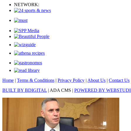
NETWORK:
Home
|
Terms & Conditions
|
Privacy Policy
|
About Us
|
Contact Us
BUILT BY BDIGITAL
| ADA CMS |
POWERED BY WEBSTUD