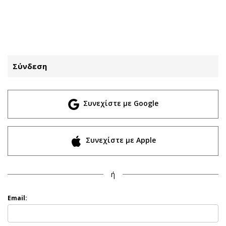
ΕΓΓΡΑΦΗ
ΕΙΣΟΔΟΣ
Σύνδεση
ΚΑΤΗΓΟΡΙΕΣ
ΣΥΝΔΕΣΗ
Συνεχίστε με Google
Κύπρος
Απόψεις
Παιδεία
Αρθρογραφία
Υγεία
The Hill
Συνεχίστε με Apple
Πολιτική
Υγεία
Βουλευτικές 2026
Αγγελίες
ή
Εκλογές 2024
Ενοικιάζονται
Προεδρικές 2023
Πωλούνται
Email:
Δημοσκοπήσεις
Ζητούν εργασία
Διπλωματία
Θέσεις εργασίας