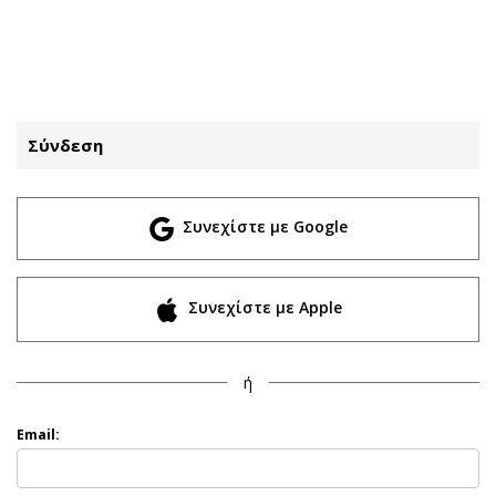
ΕΓΓΡΑΦΗ
ΕΙΣΟΔΟΣ
Σύνδεση
ΚΑΤΗΓΟΡΙΕΣ
ΣΥΝΔΕΣΗ
Συνεχίστε με Google
Κύπρος
Απόψεις
Παιδεία
Αρθρογραφία
Υγεία
The Hill
Συνεχίστε με Apple
Πολιτική
Υγεία
Βουλευτικές 2026
Αγγελίες
ή
Εκλογές 2024
Ενοικιάζονται
Προεδρικές 2023
Πωλούνται
Email:
Δημοσκοπήσεις
Ζητούν εργασία
Διπλωματία
Θέσεις εργασίας