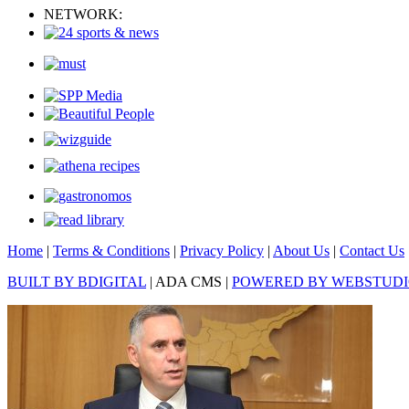
NETWORK:
Home
|
Terms & Conditions
|
Privacy Policy
|
About Us
|
Contact Us
BUILT BY BDIGITAL
| ADA CMS |
POWERED BY WEBSTUD