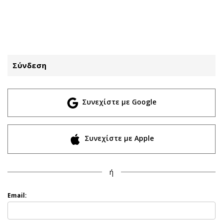
ΕΓΓΡΑΦΗ
ΕΙΣΟΔΟΣ
Σύνδεση
ΚΑΤΗΓΟΡΙΕΣ
ΣΥΝΔΕΣΗ
Συνεχίστε με Google
Κύπρος
Απόψεις
Παιδεία
Αρθρογραφία
Υγεία
The Hill
Συνεχίστε με Apple
Πολιτική
Υγεία
Βουλευτικές 2026
Αγγελίες
ή
Εκλογές 2024
Ενοικιάζονται
Προεδρικές 2023
Πωλούνται
Email:
Δημοσκοπήσεις
Ζητούν εργασία
Διπλωματία
Θέσεις εργασίας