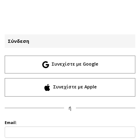
ΕΓΓΡΑΦΗ
ΕΙΣΟΔΟΣ
Σύνδεση
ΚΑΤΗΓΟΡΙΕΣ
ΣΥΝΔΕΣΗ
Συνεχίστε με Google
Κύπρος
Απόψεις
Παιδεία
Αρθρογραφία
Υγεία
The Hill
Συνεχίστε με Apple
Πολιτική
Υγεία
Βουλευτικές 2026
Αγγελίες
ή
Εκλογές 2024
Ενοικιάζονται
Προεδρικές 2023
Πωλούνται
Email:
Δημοσκοπήσεις
Ζητούν εργασία
Διπλωματία
Θέσεις εργασίας