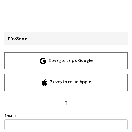
ΕΓΓΡΑΦΗ
ΕΙΣΟΔΟΣ
Σύνδεση
ΚΑΤΗΓΟΡΙΕΣ
ΣΥΝΔΕΣΗ
Συνεχίστε με Google
Κύπρος
Απόψεις
Παιδεία
Αρθρογραφία
Υγεία
The Hill
Συνεχίστε με Apple
Πολιτική
Υγεία
Βουλευτικές 2026
Αγγελίες
ή
Εκλογές 2024
Ενοικιάζονται
Προεδρικές 2023
Πωλούνται
Email:
Δημοσκοπήσεις
Ζητούν εργασία
Διπλωματία
Θέσεις εργασίας