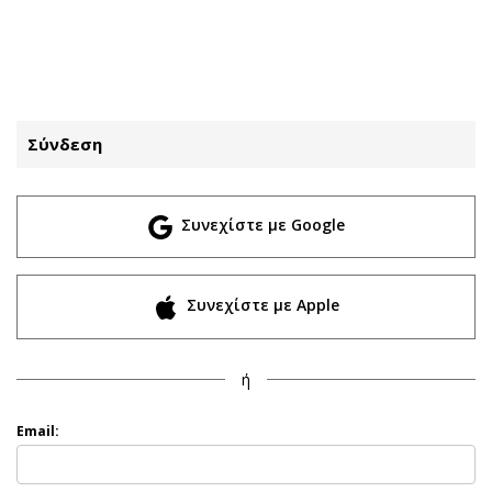
ΕΓΓΡΑΦΗ
ΕΙΣΟΔΟΣ
Σύνδεση
ΚΑΤΗΓΟΡΙΕΣ
ΣΥΝΔΕΣΗ
Συνεχίστε με Google
Κύπρος
Απόψεις
Παιδεία
Αρθρογραφία
Υγεία
The Hill
Συνεχίστε με Apple
Πολιτική
Υγεία
Βουλευτικές 2026
Αγγελίες
ή
Εκλογές 2024
Ενοικιάζονται
Προεδρικές 2023
Πωλούνται
Email:
Δημοσκοπήσεις
Ζητούν εργασία
Διπλωματία
Θέσεις εργασίας