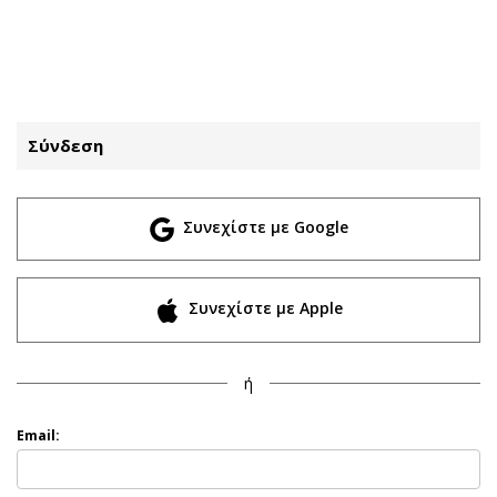
ΕΓΓΡΑΦΗ
ΕΙΣΟΔΟΣ
Σύνδεση
ΚΑΤΗΓΟΡΙΕΣ
ΣΥΝΔΕΣΗ
Συνεχίστε με Google
Κύπρος
Απόψεις
Παιδεία
Αρθρογραφία
Υγεία
The Hill
Συνεχίστε με Apple
Πολιτική
Υγεία
Βουλευτικές 2026
Αγγελίες
ή
Εκλογές 2024
Ενοικιάζονται
Προεδρικές 2023
Πωλούνται
Email:
Δημοσκοπήσεις
Ζητούν εργασία
Διπλωματία
Θέσεις εργασίας