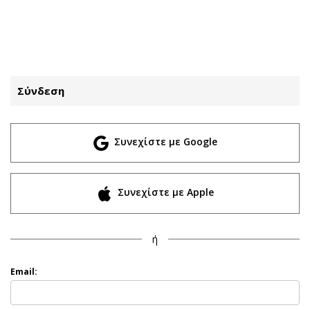
ΕΓΓΡΑΦΗ
ΕΙΣΟΔΟΣ
Σύνδεση
ΚΑΤΗΓΟΡΙΕΣ
ΣΥΝΔΕΣΗ
Συνεχίστε με Google
Κύπρος
Απόψεις
Παιδεία
Αρθρογραφία
Υγεία
The Hill
Συνεχίστε με Apple
Πολιτική
Υγεία
Βουλευτικές 2026
Αγγελίες
ή
Εκλογές 2024
Ενοικιάζονται
Προεδρικές 2023
Πωλούνται
Email:
Δημοσκοπήσεις
Ζητούν εργασία
Διπλωματία
Θέσεις εργασίας