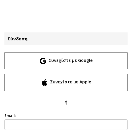
ΕΓΓΡΑΦΗ
ΕΙΣΟΔΟΣ
Σύνδεση
ΚΑΤΗΓΟΡΙΕΣ
ΣΥΝΔΕΣΗ
Συνεχίστε με Google
Κύπρος
Απόψεις
Παιδεία
Αρθρογραφία
Υγεία
The Hill
Συνεχίστε με Apple
Πολιτική
Υγεία
Βουλευτικές 2026
Αγγελίες
ή
Εκλογές 2024
Ενοικιάζονται
Προεδρικές 2023
Πωλούνται
Email:
Δημοσκοπήσεις
Ζητούν εργασία
Διπλωματία
Θέσεις εργασίας