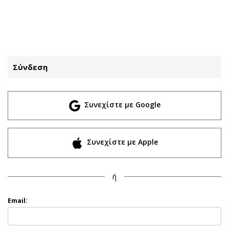
ΕΓΓΡΑΦΗ
ΕΙΣΟΔΟΣ
Σύνδεση
ΚΑΤΗΓΟΡΙΕΣ
ΣΥΝΔΕΣΗ
Συνεχίστε με Google
Κύπρος
Απόψεις
Παιδεία
Αρθρογραφία
Υγεία
The Hill
Συνεχίστε με Apple
Πολιτική
Υγεία
Βουλευτικές 2026
Αγγελίες
ή
Εκλογές 2024
Ενοικιάζονται
Προεδρικές 2023
Πωλούνται
Email:
Δημοσκοπήσεις
Ζητούν εργασία
Διπλωματία
Θέσεις εργασίας