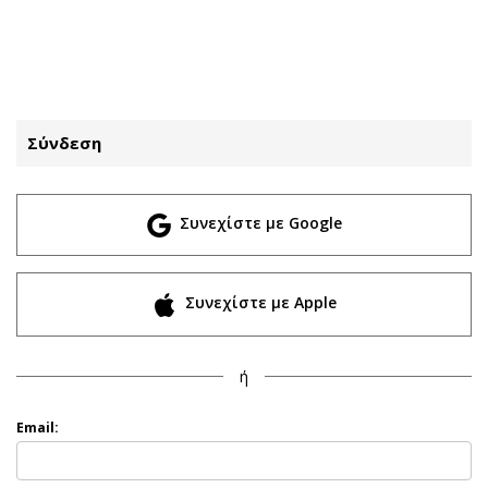
ΕΓΓΡΑΦΗ
ΕΙΣΟΔΟΣ
Σύνδεση
ΚΑΤΗΓΟΡΙΕΣ
ΣΥΝΔΕΣΗ
Συνεχίστε με Google
Κύπρος
Απόψεις
Παιδεία
Αρθρογραφία
Υγεία
The Hill
Συνεχίστε με Apple
Πολιτική
Υγεία
Βουλευτικές 2026
Αγγελίες
ή
Εκλογές 2024
Ενοικιάζονται
Προεδρικές 2023
Πωλούνται
Email:
Δημοσκοπήσεις
Ζητούν εργασία
Διπλωματία
Θέσεις εργασίας