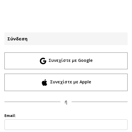
ΕΓΓΡΑΦΗ
ΕΙΣΟΔΟΣ
Σύνδεση
ΚΑΤΗΓΟΡΙΕΣ
ΣΥΝΔΕΣΗ
Συνεχίστε με Google
Κύπρος
Απόψεις
Παιδεία
Αρθρογραφία
Υγεία
The Hill
Συνεχίστε με Apple
Πολιτική
Υγεία
Βουλευτικές 2026
Αγγελίες
ή
Εκλογές 2024
Ενοικιάζονται
Προεδρικές 2023
Πωλούνται
Email:
Δημοσκοπήσεις
Ζητούν εργασία
Διπλωματία
Θέσεις εργασίας