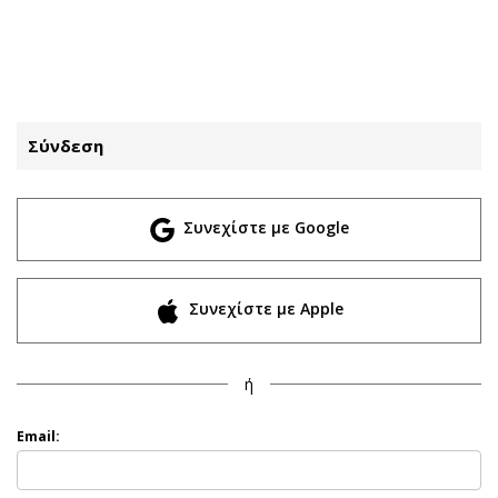
ΕΓΓΡΑΦΗ
ΕΙΣΟΔΟΣ
Σύνδεση
ΚΑΤΗΓΟΡΙΕΣ
ΣΥΝΔΕΣΗ
Συνεχίστε με Google
Κύπρος
Απόψεις
Παιδεία
Αρθρογραφία
Υγεία
The Hill
Συνεχίστε με Apple
Πολιτική
Υγεία
Βουλευτικές 2026
Αγγελίες
ή
Εκλογές 2024
Ενοικιάζονται
Προεδρικές 2023
Πωλούνται
Email:
Δημοσκοπήσεις
Ζητούν εργασία
Διπλωματία
Θέσεις εργασίας