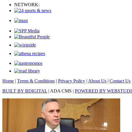
NETWORK:
Home
|
Terms & Conditions
|
Privacy Policy
|
About Us
|
Contact Us
BUILT BY BDIGITAL
| ADA CMS |
POWERED BY WEBSTUD