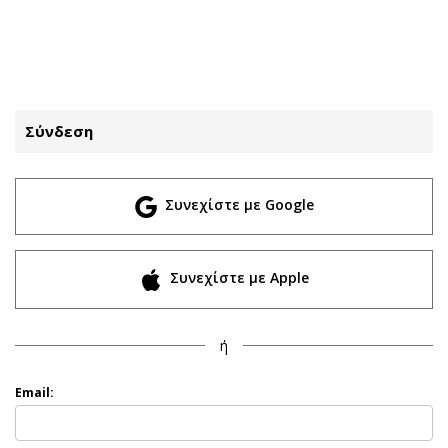
ΕΓΓΡΑΦΗ
ΕΙΣΟΔΟΣ
Σύνδεση
ΚΑΤΗΓΟΡΙΕΣ
ΣΥΝΔΕΣΗ
Συνεχίστε με Google
Κύπρος
Απόψεις
Παιδεία
Αρθρογραφία
Υγεία
The Hill
Συνεχίστε με Apple
Πολιτική
Υγεία
Βουλευτικές 2026
Αγγελίες
ή
Εκλογές 2024
Ενοικιάζονται
Προεδρικές 2023
Πωλούνται
Email:
Δημοσκοπήσεις
Ζητούν εργασία
Διπλωματία
Θέσεις εργασίας