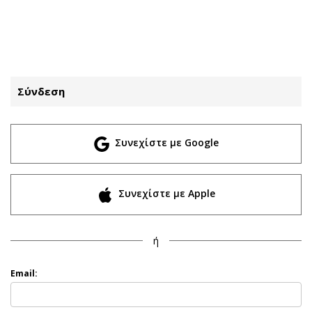
ΕΓΓΡΑΦΗ
ΕΙΣΟΔΟΣ
Σύνδεση
ΚΑΤΗΓΟΡΙΕΣ
ΣΥΝΔΕΣΗ
Συνεχίστε με Google
Κύπρος
Απόψεις
Παιδεία
Αρθρογραφία
Υγεία
The Hill
Συνεχίστε με Apple
Πολιτική
Υγεία
Βουλευτικές 2026
Αγγελίες
ή
Εκλογές 2024
Ενοικιάζονται
Προεδρικές 2023
Πωλούνται
Email:
Δημοσκοπήσεις
Ζητούν εργασία
Διπλωματία
Θέσεις εργασίας