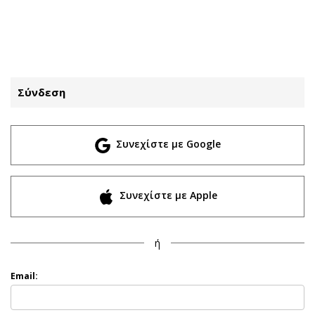
ΕΓΓΡΑΦΗ
ΕΙΣΟΔΟΣ
Σύνδεση
ΚΑΤΗΓΟΡΙΕΣ
ΣΥΝΔΕΣΗ
Συνεχίστε με Google
Κύπρος
Απόψεις
Παιδεία
Αρθρογραφία
Υγεία
The Hill
Συνεχίστε με Apple
Πολιτική
Υγεία
Βουλευτικές 2026
Αγγελίες
ή
Εκλογές 2024
Ενοικιάζονται
Προεδρικές 2023
Πωλούνται
Email:
Δημοσκοπήσεις
Ζητούν εργασία
Διπλωματία
Θέσεις εργασίας