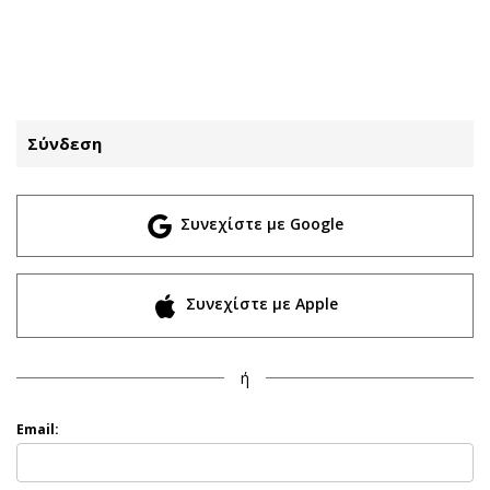
ΕΓΓΡΑΦΗ
ΕΙΣΟΔΟΣ
Σύνδεση
ΚΑΤΗΓΟΡΙΕΣ
ΣΥΝΔΕΣΗ
Συνεχίστε με Google
Κύπρος
Απόψεις
Παιδεία
Αρθρογραφία
Υγεία
The Hill
Συνεχίστε με Apple
Πολιτική
Υγεία
Βουλευτικές 2026
Αγγελίες
ή
Εκλογές 2024
Ενοικιάζονται
Προεδρικές 2023
Πωλούνται
Email:
Δημοσκοπήσεις
Ζητούν εργασία
Διπλωματία
Θέσεις εργασίας