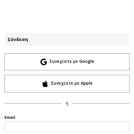
ΕΓΓΡΑΦΗ
ΕΙΣΟΔΟΣ
Σύνδεση
ΚΑΤΗΓΟΡΙΕΣ
ΣΥΝΔΕΣΗ
Συνεχίστε με Google
Κύπρος
Απόψεις
Παιδεία
Αρθρογραφία
Υγεία
The Hill
Συνεχίστε με Apple
Πολιτική
Υγεία
Βουλευτικές 2026
Αγγελίες
ή
Εκλογές 2024
Ενοικιάζονται
Προεδρικές 2023
Πωλούνται
Email:
Δημοσκοπήσεις
Ζητούν εργασία
Διπλωματία
Θέσεις εργασίας