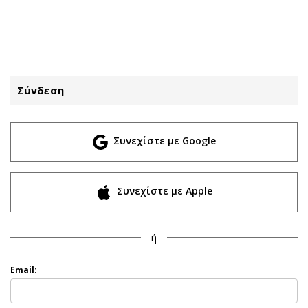
ΕΓΓΡΑΦΗ
ΕΙΣΟΔΟΣ
Σύνδεση
ΚΑΤΗΓΟΡΙΕΣ
ΣΥΝΔΕΣΗ
Συνεχίστε με Google
Κύπρος
Απόψεις
Παιδεία
Αρθρογραφία
Υγεία
The Hill
Συνεχίστε με Apple
Πολιτική
Υγεία
Βουλευτικές 2026
Αγγελίες
ή
Εκλογές 2024
Ενοικιάζονται
Προεδρικές 2023
Πωλούνται
Email:
Δημοσκοπήσεις
Ζητούν εργασία
Διπλωματία
Θέσεις εργασίας