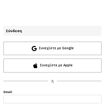
ΕΓΓΡΑΦΗ
ΕΙΣΟΔΟΣ
Σύνδεση
ΚΑΤΗΓΟΡΙΕΣ
ΣΥΝΔΕΣΗ
Συνεχίστε με Google
Κύπρος
Απόψεις
Παιδεία
Αρθρογραφία
Υγεία
The Hill
Συνεχίστε με Apple
Πολιτική
Υγεία
Βουλευτικές 2026
Αγγελίες
ή
Εκλογές 2024
Ενοικιάζονται
Προεδρικές 2023
Πωλούνται
Email:
Δημοσκοπήσεις
Ζητούν εργασία
Διπλωματία
Θέσεις εργασίας