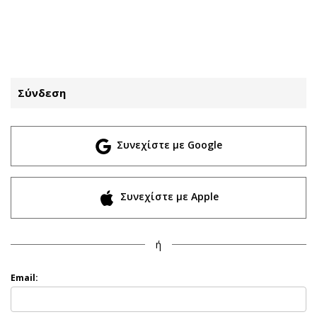
ΕΓΓΡΑΦΗ
ΕΙΣΟΔΟΣ
Σύνδεση
ΚΑΤΗΓΟΡΙΕΣ
ΣΥΝΔΕΣΗ
Συνεχίστε με Google
Κύπρος
Απόψεις
Παιδεία
Αρθρογραφία
Υγεία
The Hill
Συνεχίστε με Apple
Πολιτική
Υγεία
Βουλευτικές 2026
Αγγελίες
ή
Εκλογές 2024
Ενοικιάζονται
Προεδρικές 2023
Πωλούνται
Email:
Δημοσκοπήσεις
Ζητούν εργασία
Διπλωματία
Θέσεις εργασίας