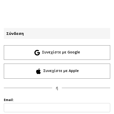
ΕΓΓΡΑΦΗ
ΕΙΣΟΔΟΣ
Σύνδεση
ΚΑΤΗΓΟΡΙΕΣ
ΣΥΝΔΕΣΗ
Συνεχίστε με Google
Κύπρος
Απόψεις
Παιδεία
Αρθρογραφία
Υγεία
The Hill
Συνεχίστε με Apple
Πολιτική
Υγεία
Βουλευτικές 2026
Αγγελίες
ή
Εκλογές 2024
Ενοικιάζονται
Προεδρικές 2023
Πωλούνται
Email:
Δημοσκοπήσεις
Ζητούν εργασία
Διπλωματία
Θέσεις εργασίας