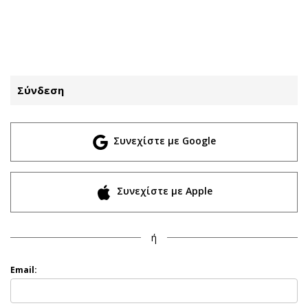
ΕΓΓΡΑΦΗ
ΕΙΣΟΔΟΣ
Σύνδεση
ΚΑΤΗΓΟΡΙΕΣ
ΣΥΝΔΕΣΗ
Συνεχίστε με Google
Κύπρος
Απόψεις
Παιδεία
Αρθρογραφία
Υγεία
The Hill
Συνεχίστε με Apple
Πολιτική
Υγεία
Βουλευτικές 2026
Αγγελίες
ή
Εκλογές 2024
Ενοικιάζονται
Προεδρικές 2023
Πωλούνται
Email:
Δημοσκοπήσεις
Ζητούν εργασία
Διπλωματία
Θέσεις εργασίας