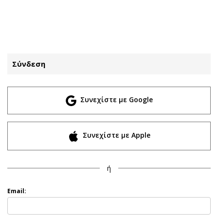
ΕΓΓΡΑΦΗ
ΕΙΣΟΔΟΣ
Σύνδεση
ΚΑΤΗΓΟΡΙΕΣ
ΣΥΝΔΕΣΗ
Συνεχίστε με Google
Κύπρος
Απόψεις
Παιδεία
Αρθρογραφία
Υγεία
The Hill
Συνεχίστε με Apple
Πολιτική
Υγεία
Βουλευτικές 2026
Αγγελίες
ή
Εκλογές 2024
Ενοικιάζονται
Προεδρικές 2023
Πωλούνται
Email:
Δημοσκοπήσεις
Ζητούν εργασία
Διπλωματία
Θέσεις εργασίας