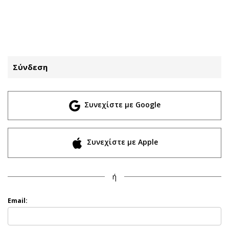
ΕΓΓΡΑΦΗ
ΕΙΣΟΔΟΣ
Σύνδεση
ΚΑΤΗΓΟΡΙΕΣ
ΣΥΝΔΕΣΗ
Συνεχίστε με Google
Κύπρος
Απόψεις
Παιδεία
Αρθρογραφία
Υγεία
The Hill
Συνεχίστε με Apple
Πολιτική
Υγεία
Βουλευτικές 2026
Αγγελίες
ή
Εκλογές 2024
Ενοικιάζονται
Προεδρικές 2023
Πωλούνται
Email:
Δημοσκοπήσεις
Ζητούν εργασία
Διπλωματία
Θέσεις εργασίας