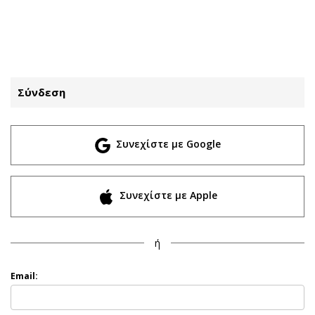
ΕΓΓΡΑΦΗ
ΕΙΣΟΔΟΣ
Σύνδεση
ΚΑΤΗΓΟΡΙΕΣ
ΣΥΝΔΕΣΗ
Συνεχίστε με Google
Κύπρος
Απόψεις
Παιδεία
Αρθρογραφία
Υγεία
The Hill
Συνεχίστε με Apple
Πολιτική
Υγεία
Βουλευτικές 2026
Αγγελίες
ή
Εκλογές 2024
Ενοικιάζονται
Προεδρικές 2023
Πωλούνται
Email:
Δημοσκοπήσεις
Ζητούν εργασία
Διπλωματία
Θέσεις εργασίας