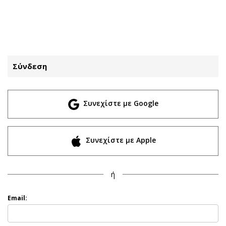
ΕΓΓΡΑΦΗ
ΕΙΣΟΔΟΣ
Σύνδεση
ΚΑΤΗΓΟΡΙΕΣ
ΣΥΝΔΕΣΗ
Συνεχίστε με Google
Κύπρος
Απόψεις
Παιδεία
Αρθρογραφία
Υγεία
The Hill
Συνεχίστε με Apple
Πολιτική
Υγεία
Βουλευτικές 2026
Αγγελίες
ή
Εκλογές 2024
Ενοικιάζονται
Προεδρικές 2023
Πωλούνται
Email:
Δημοσκοπήσεις
Ζητούν εργασία
Διπλωματία
Θέσεις εργασίας