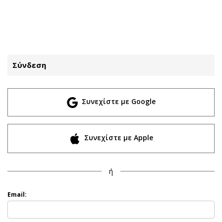
ΕΓΓΡΑΦΗ
ΕΙΣΟΔΟΣ
Σύνδεση
ΚΑΤΗΓΟΡΙΕΣ
ΣΥΝΔΕΣΗ
Συνεχίστε με Google
Κύπρος
Απόψεις
Παιδεία
Αρθρογραφία
Υγεία
The Hill
Συνεχίστε με Apple
Πολιτική
Υγεία
Βουλευτικές 2026
Αγγελίες
ή
Εκλογές 2024
Ενοικιάζονται
Προεδρικές 2023
Πωλούνται
Email:
Δημοσκοπήσεις
Ζητούν εργασία
Διπλωματία
Θέσεις εργασίας