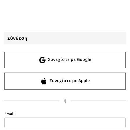
ΕΓΓΡΑΦΗ
ΕΙΣΟΔΟΣ
Σύνδεση
ΚΑΤΗΓΟΡΙΕΣ
ΣΥΝΔΕΣΗ
Συνεχίστε με Google
Κύπρος
Απόψεις
Παιδεία
Αρθρογραφία
Υγεία
The Hill
Συνεχίστε με Apple
Πολιτική
Υγεία
Βουλευτικές 2026
Αγγελίες
ή
Εκλογές 2024
Ενοικιάζονται
Προεδρικές 2023
Πωλούνται
Email:
Δημοσκοπήσεις
Ζητούν εργασία
Διπλωματία
Θέσεις εργασίας