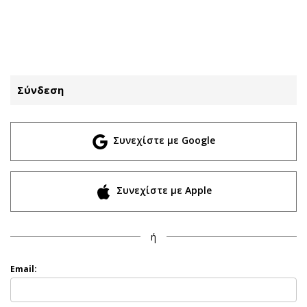
ΕΓΓΡΑΦΗ
ΕΙΣΟΔΟΣ
Σύνδεση
ΚΑΤΗΓΟΡΙΕΣ
ΣΥΝΔΕΣΗ
Συνεχίστε με Google
Κύπρος
Απόψεις
Παιδεία
Αρθρογραφία
Υγεία
The Hill
Συνεχίστε με Apple
Πολιτική
Υγεία
Βουλευτικές 2026
Αγγελίες
ή
Εκλογές 2024
Ενοικιάζονται
Προεδρικές 2023
Πωλούνται
Email:
Δημοσκοπήσεις
Ζητούν εργασία
Διπλωματία
Θέσεις εργασίας